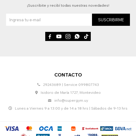
¡Suscribite y recibí todas nuestras novedades!
SUSCRIBIRME





CONTACTO
29243689 | Service 099807743
Isidoro de María 1727, Montevideo
info@supergym.uy
Lunes a Viernes 9 a 13:00 y de 14 a 18 hrs | Sábados de 9-13 hrs