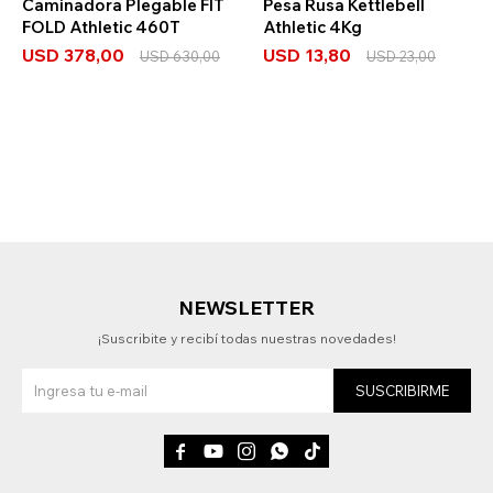
Caminadora Plegable FIT
Pesa Rusa Kettlebell
FOLD Athletic 460T
Athletic 4Kg
USD
378,00
USD
13,80
USD
630,00
USD
23,00
NEWSLETTER
¡Suscribite y recibí todas nuestras novedades!
SUSCRIBIRME




