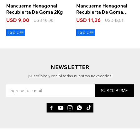
Mancuerna Hexagonal
Mancuerna Hexagonal
Recubierta De Goma 2Kg
Recubierta De Goma
2.5Kg
USD
9,00
USD
11,26
USD
10,00
USD
12,51
10% OFF
10% OFF
NEWSLETTER
¡Suscribite y recibí todas nuestras novedades!
SUSCRIBIRME




