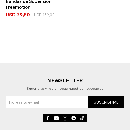
Bandas de Supensión
Freemotion
USD
79,50
USD
159,00
NEWSLETTER
¡Suscribite y recibí todas nuestras novedades!
SUSCRIBIRME




