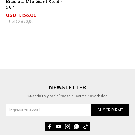
Bicicleta Mtb Giant Xtc Slr
29 1
USD
1.156,00
USD
2.890,00
NEWSLETTER
¡Suscribite y recibí todas nuestras novedades!
SUSCRIBIRME




