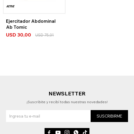
Ejercitador Abdominal
Ab Tomic
USD
30,00
USD
75,01
NEWSLETTER
¡Suscribite y recibí todas nuestras novedades!
SUSCRIBIRME




