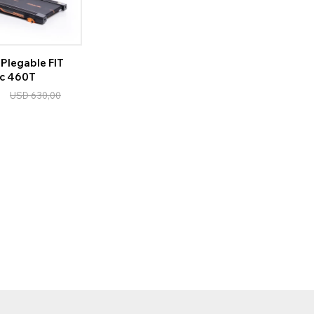
Plegable FIT
ic 460T
USD
630,00