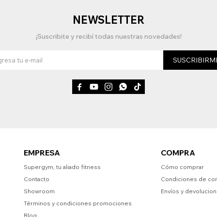
NEWSLETTER
¡Suscribite y recibí todas nuestras novedades!
SUSCRIBIRM





EMPRESA
COMPRA
Supergym, tu aliado fitness
Cómo comprar
Contacto
Condiciones de co
Showroom
Envíos y devolucio
Términos y condiciones promociones
Blog