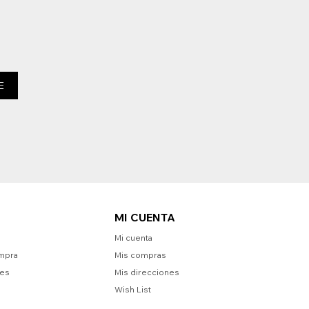
E
MI CUENTA
Mi cuenta
mpra
Mis compras
nes
Mis direcciones
Wish List