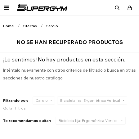

Home
Ofertas
Cardio
NO SE HAN RECUPERADO PRODUCTOS
¡Lo sentimos! No hay productos en esta sección.
Inténtalo nuevamente con otros criterios de filtrado o busca en otras
secciones de nuestro catálogo.
Filtrando por:
Cardio
Bicicleta fija:
Ergométrica Vertical
Quitar filtros
Te recomendamos quitar:
Bicicleta fija:
Ergométrica Vertical