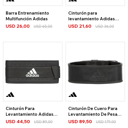
Barra Entrenamiento
Cinturón para
Multifunción Adidas
levantamiento Adidas
Essential
USD
26,00
USD
21,60
USD
65,00
USD
36,00
Cinturón Para
Cinturón De Cuero Para
Levantamiento Adidas
Levantamiento De Pesas
Performance
Adidas
USD
44,50
USD
89,50
USD
89,00
USD
179,00