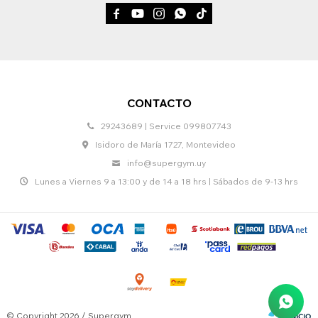





CONTACTO
29243689 | Service 099807743
Isidoro de María 1727, Montevideo
info@supergym.uy
Lunes a Viernes 9 a 13:00 y de 14 a 18 hrs | Sábados de 9-13 hrs
© Copyright 2026 / Supergym