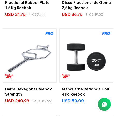
Fractional Rubber Plate
Disco Fraccional de Goma
1.5 Kg Reebok
2,5 kg Reebok
USD
21,75
USD
36,75
USD
29,00
USD
49,00
Barra Hexagonal Reebok
Mancuerna Redonda Cpu
Strength
4Kg Reebok
USD
260,99
USD
50,00
USD
289,99