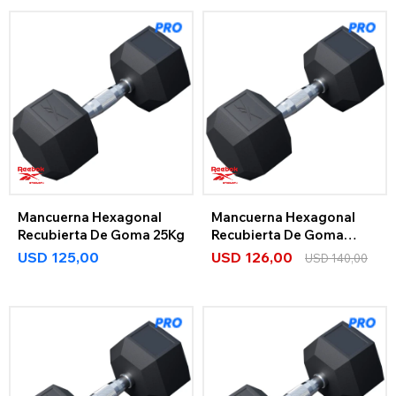
Mancuerna Hexagonal
Mancuerna Hexagonal
Recubierta De Goma 25Kg
Recubierta De Goma
27,5Kg
USD
125,00
USD
126,00
USD
140,00