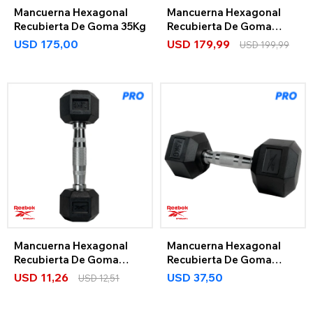
Mancuerna Hexagonal
Mancuerna Hexagonal
Recubierta De Goma 35Kg
Recubierta De Goma
40Kg
USD
175,00
USD
179,99
USD
199,99
Mancuerna Hexagonal
Mancuerna Hexagonal
Recubierta De Goma
Recubierta De Goma
2.5Kg
7.5Kg
USD
11,26
USD
37,50
USD
12,51