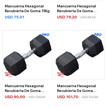
Mancuerna Hexagonal
Mancuerna Hexagonal
Recubierta De Goma 15Kg
Recubierta De Goma
17,5Kg
USD
75,01
USD
79,20
USD
88,00
Mancuerna Hexagonal
Mancuerna Hexagonal
Recubierta De Goma
Recubierta De Goma
20Kg
22,5Kg
USD
90,00
USD
101,70
USD
100,00
USD
113,00