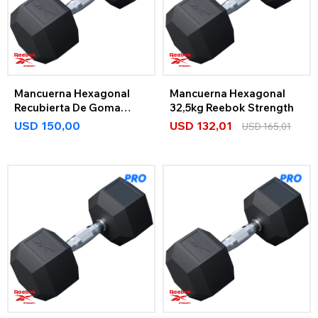
Mancuerna Hexagonal
Mancuerna Hexagonal
Recubierta De Goma
32,5kg Reebok Strength
30Kg
USD
150,00
USD
132,01
USD
165,01