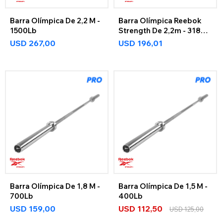
Barra Olímpica De 2,2 M -
Barra Olímpica Reebok
1500Lb
Strength De 2,2m - 318Kg
Reebok Strength
USD
267,00
USD
196,01
Barra Olímpica De 1,8 M -
Barra Olímpica De 1,5 M -
700Lb
400Lb
USD
159,00
USD
112,50
USD
125,00