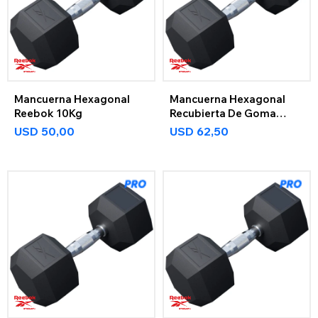
Mancuerna Hexagonal
Mancuerna Hexagonal
Reebok 10Kg
Recubierta De Goma
12,5Kg
USD
50,00
USD
62,50