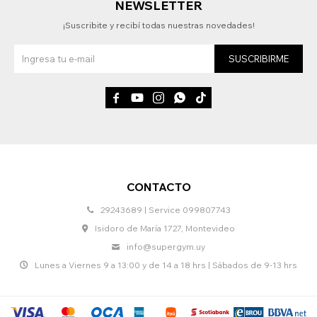
NEWSLETTER
¡Suscribite y recibí todas nuestras novedades!
SUSCRIBIRME





CONTACTO
29243689 | Service 099807743
Isidoro de María 1727, Montevideo
info@supergym.uy
Lunes a Viernes 9 a 13:00 y de 14 a 18 hrs | Sábados de 9-13 hrs