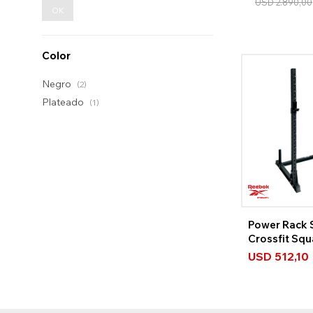
USD
2.890,00
OK
Color
Negro
(2)
Plateado
(1)
Power Rack S
Crossfit Squ
USD
512,10