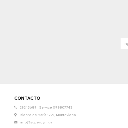
CONTACTO
29243689 | Service 099807743
Isidoro de María 1727, Montevideo
info@supergym.uy