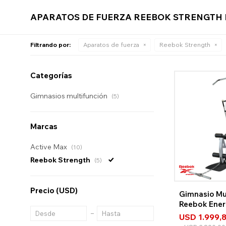
APARATOS DE FUERZA REEBOK STRENGTH
Filtrando por:
Aparatos de fuerza
Reebok Strength
Categorías
Gimnasios multifunción
(5)
Marcas
Active Max
(10)
Reebok Strength
(5)
Precio
(USD)
Gimnasio Mu
Reebok Ene
USD
1.999,