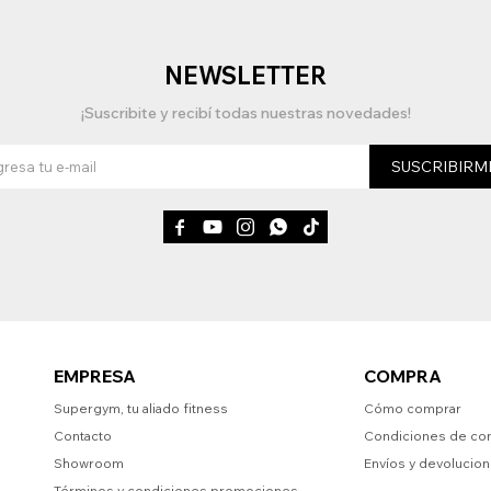
NEWSLETTER
¡Suscribite y recibí todas nuestras novedades!
SUSCRIBIRM





EMPRESA
COMPRA
Supergym, tu aliado fitness
Cómo comprar
Contacto
Condiciones de co
Showroom
Envíos y devolucio
Términos y condiciones promociones