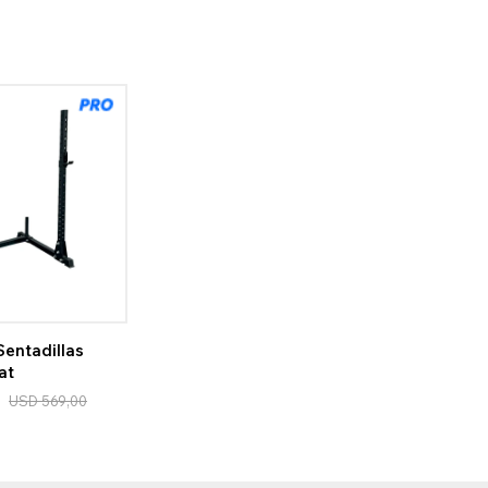
entadillas
at
USD
569,00