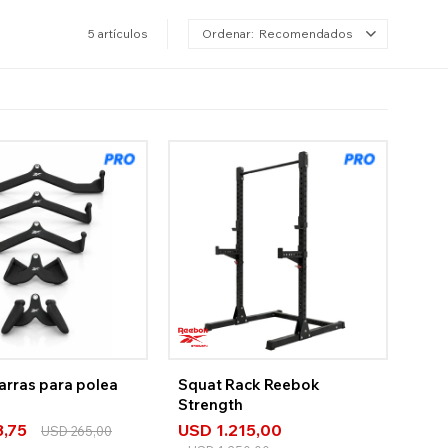
5 artículos
Recomendados
arras para polea
Squat Rack Reebok
Strength
8,75
USD
1.215,00
USD
265,00