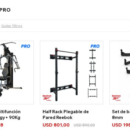
 PRO
Quitar filtros
ltifunción
Half Rack Plegable de
Set de b
rgy+ 90Kg
Pared Reebok
8mm
88
USD
801,00
USD
19
USD
890,00