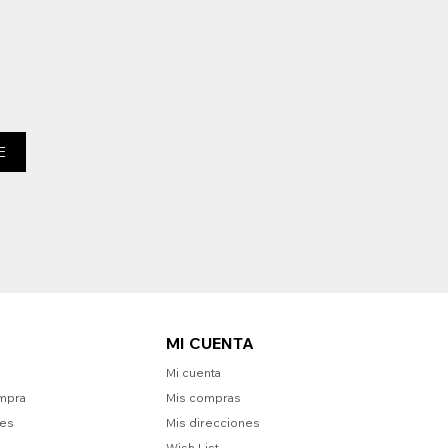
E
MI CUENTA
Mi cuenta
mpra
Mis compras
nes
Mis direcciones
Wish List