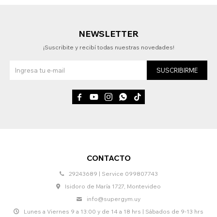
NEWSLETTER
¡Suscribite y recibí todas nuestras novedades!
SUSCRIBIRME





CONTACTO
29243689 | Service 099807743
Isidoro de María 1727, Montevideo
info@supergym.uy
Lunes a Viernes 9 a 13:00 y de 14 a 18 hrs | Sábados de 9-13 hrs