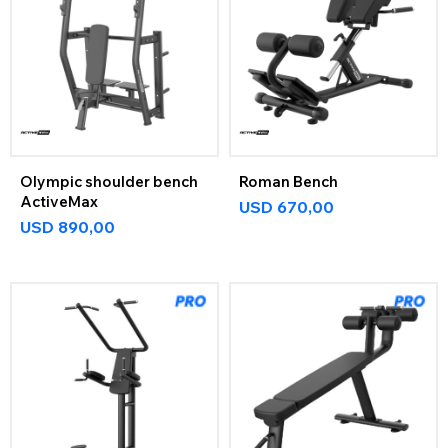
Olympic shoulder bench
Roman Bench
ActiveMax
USD
670,00
USD
890,00