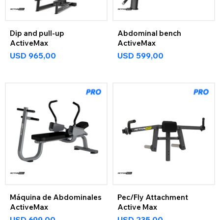
Dip and pull-up
Abdominal bench
ActiveMax
ActiveMax
USD
965,00
USD
599,00
Máquina de Abdominales
Pec/Fly Attachment
ActiveMax
Active Max
USD
699,00
USD
235,00