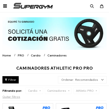

Home
PRO
Cardio
Caminadores
CAMINADORES ATHLETIC PRO PRO
Recomendados
Filtrando por:
Cardio
Caminadores
Athletic PRO
Quitar filtros