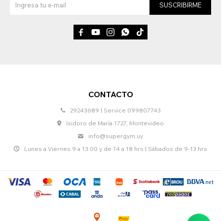
SUSCRIBIRME





CONTACTO
29243689 | Service 099807743
Isidoro de María 1727, Montevideo
info@supergym.uy
Lunes a Viernes 9 a 13:00 y de 14 a 18 hrs | Sábados de 9-13 hrs