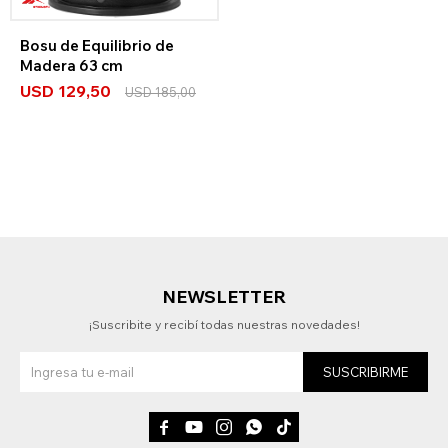
Bosu de Equilibrio de
Madera 63 cm
USD
129,50
USD
185,00
NEWSLETTER
¡Suscribite y recibí todas nuestras novedades!
SUSCRIBIRME




