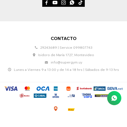





CONTACTO
29243689 | Service 099807743
Isidoro de María 1727, Montevideo
info@supergym.uy
Lunes a Viernes 9 a 13:00 y de 14 a 18 hrs | Sábados de 9-13 hrs
© Copyright 2026 / Supergym