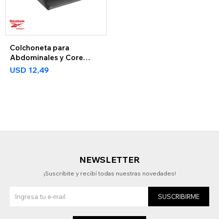
Colchoneta para
Abdominales y Core
Training Reebok
USD
12,49
NEWSLETTER
¡Suscribite y recibí todas nuestras novedades!
SUSCRIBIRME