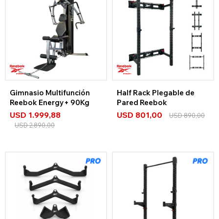
Gimnasio Multifunción
Half Rack Plegable de
Reebok Energy+ 90Kg
Pared Reebok
USD
1.999,88
USD
801,00
USD
890,00
USD
2.890,00