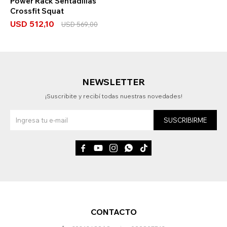
Power Rack Sentadillas
Crossfit Squat
USD
512,10
USD
569,00
NEWSLETTER
¡Suscribite y recibí todas nuestras novedades!
SUSCRIBIRME





CONTACTO