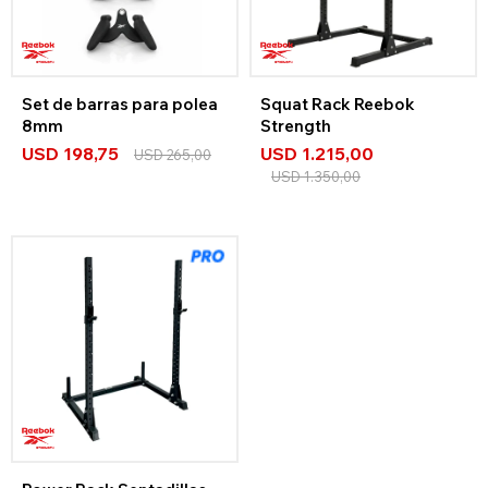
Set de barras para polea
Squat Rack Reebok
8mm
Strength
USD
198,75
USD
1.215,00
USD
265,00
USD
1.350,00