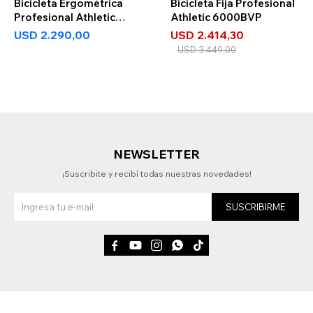
Bicicleta Ergométrica
Bicicleta Fija Profesional
Profesional Athletic
Athletic 6000BVP
5900BV
USD
2.290,00
USD
2.414,30
USD
3.449,00
NEWSLETTER
¡Suscribite y recibí todas nuestras novedades!
SUSCRIBIRME




