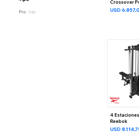
Crossover P
USD
6.857,
Pro
(16)
4 Estacione
Reebok
USD
8.114,7