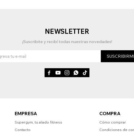
NEWSLETTER
¡Suscribite y recibí todas nuestras novedades!
SUSCRIBIRM





EMPRESA
COMPRA
Supergym, tu aliado fitness
Cómo comprar
Contacto
Condiciones de co