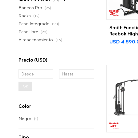
Bancos Pro
(25)
Racks
(12)
Peso Integrado
(93)
Smith Functi
Peso libre
(28)
Reebok High
Almacenamiento
(16)
USD
4.590,
Precio
(USD)
OK
Color
Negro
(1)
Tipo