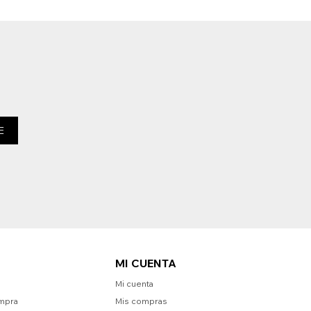
E
MI CUENTA
Mi cuenta
mpra
Mis compras