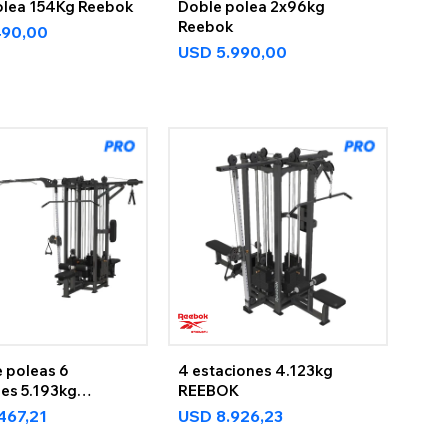
olea 154Kg Reebok
Doble polea 2x96kg
Reebok
490,00
USD
5.990,00
e poleas 6
4 estaciones 4.123kg
nes 5.193kg
REEBOK
.467,21
USD
8.926,23