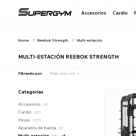
Accesorios
Cardio
Home
Reebok Strength
Multi-estación
MULTI-ESTACIÓN REEBOK STRENGTH
Filtrando por:
Multi-estación
Categorías
Accesorios
(4)
Cardio
(37)
Pesas
(127)
Aparatos de fuerza
(5)
Multi-estación
(16)