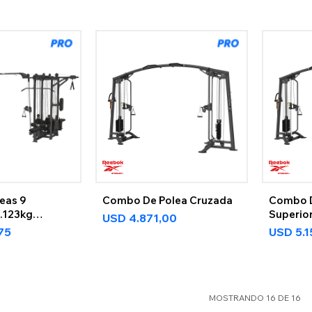
eas 9
Combo De Polea Cruzada
Combo D
8.123kg
Superio
USD
4.871,00
,75
USD
5.
MOSTRANDO
16
DE
16