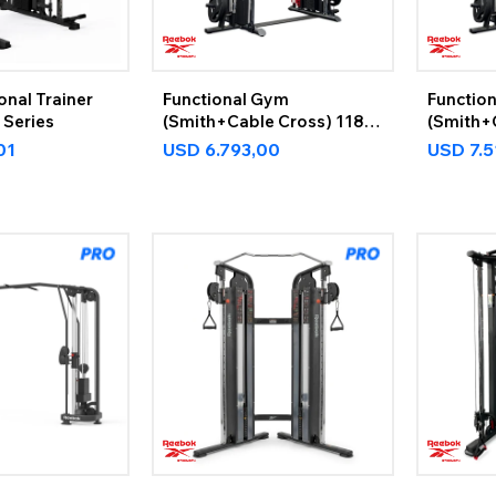
onal Trainer
Functional Gym
Functio
 Series
(Smith+Cable Cross) 118
(Smith+
Kg
154Kg
01
USD
6.793,00
USD
7.