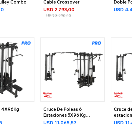
ulley Combo
Cable Crossover
Doble P
00
USD
2.793,00
USD
4.
USD
3.990,00
s 4X96Kg
Cruce De Poleas 6
Cruce d
Estaciones 5X96 Kg
estacio
Reebok
REEBOK
5
USD
11.065,57
USD
11