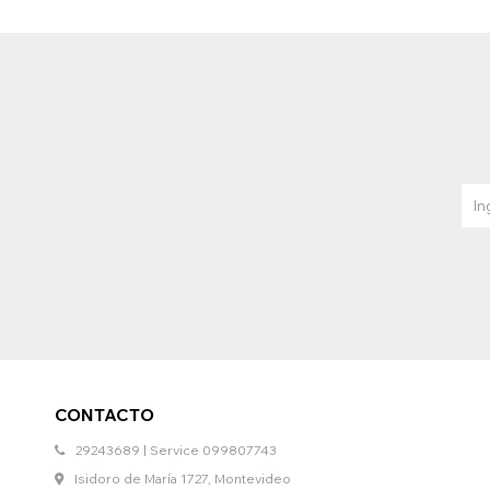
CONTACTO
29243689 | Service 099807743
Isidoro de María 1727, Montevideo