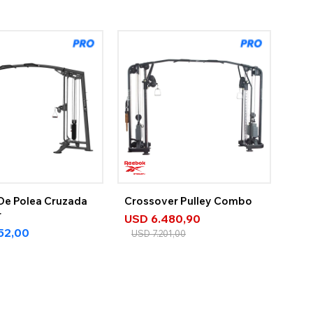
e Polea Cruzada
Crossover Pulley Combo
r
USD
6.480,90
152,00
USD
7.201,00