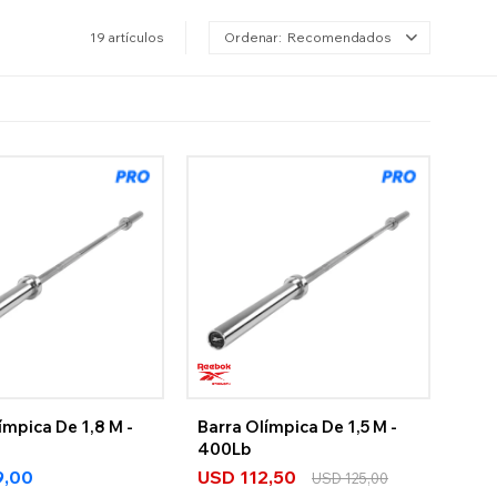
19 artículos
Recomendados
ímpica De 1,8 M -
Barra Olímpica De 1,5 M -
400Lb
9,00
USD
112,50
USD
125,00