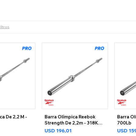
iltros
ca De 2,2 M -
Barra Olímpica Reebok
Barra Ol
Strength De 2,2m - 318Kg
700Lb
Reebok Strength
USD
196,01
USD
15