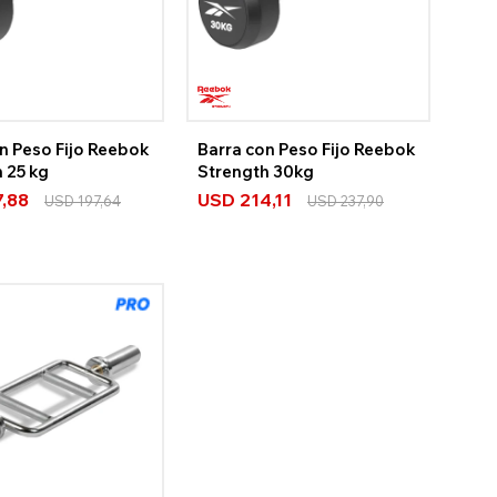
n Peso Fijo Reebok
Barra con Peso Fijo Reebok
 25 kg
Strength 30kg
7,88
USD
214,11
USD
197,64
USD
237,90