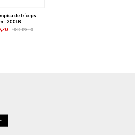
ímpica de tríceps
 m - 300LB
0,70
USD
123,00
E