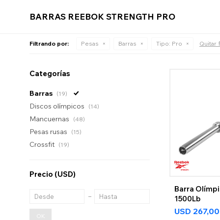
BARRAS REEBOK STRENGTH PRO
Filtrando por:
Pesas
Barras
Tipo:
Pro
Quitar f
Categorías
Barras
(19)
Discos olímpicos
(14)
Mancuernas
(48)
Pesas rusas
(15)
Crossfit
(19)
Precio
(USD)
Barra Olímpi
1500Lb
USD
267,00
OK