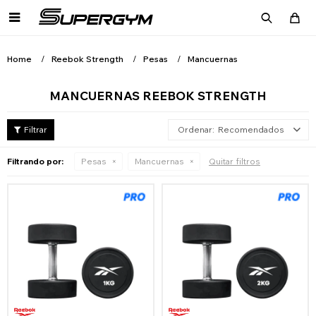

Home
Reebok Strength
Pesas
Mancuernas
MANCUERNAS REEBOK STRENGTH
Recomendados
Filtrando por:
Pesas
Mancuernas
Quitar filtros