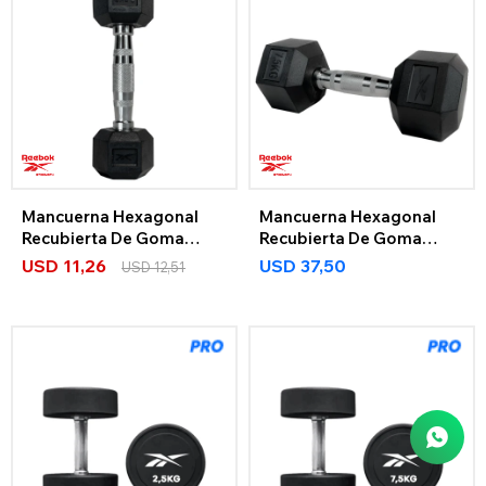
Mancuerna Hexagonal
Mancuerna Hexagonal
Recubierta De Goma
Recubierta De Goma
2.5Kg
7.5Kg
USD
11,26
USD
37,50
USD
12,51