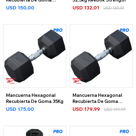
30Kg
USD
150,00
USD
132,01
USD
165,01
Mancuerna Hexagonal
Mancuerna Hexagonal
Recubierta De Goma 35Kg
Recubierta De Goma
40Kg
USD
175,00
USD
179,99
USD
199,99