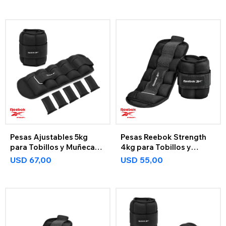
Pesas Ajustables 5kg
Pesas Reebok Strength
para Tobillos y Muñecas
4kg para Tobillos y
Reebok Strength
Muñecas
USD
67,00
USD
55,00