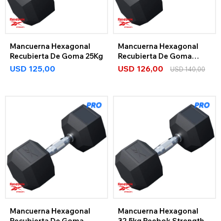
Mancuerna Hexagonal
Mancuerna Hexagonal
Recubierta De Goma 25Kg
Recubierta De Goma
27,5Kg
USD
125,00
USD
126,00
USD
140,00
Mancuerna Hexagonal
Mancuerna Hexagonal
Recubierta De Goma
32,5kg Reebok Strength