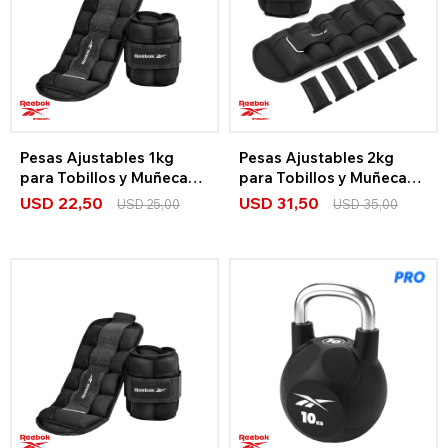
Pesas Ajustables 1kg
Pesas Ajustables 2kg
para Tobillos y Muñecas
para Tobillos y Muñecas
Reebok Strength
Reebok Strength
USD
22,50
USD
31,50
USD
25,00
USD
35,00