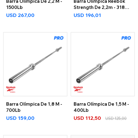
Barra Olímpica De 2,2 M -
Barra Olímpica Reebok
1500Lb
Strength De 2,2m - 318Kg
Reebok Strength
USD
267,00
USD
196,01
Barra Olímpica De 1,8 M -
Barra Olímpica De 1,5 M -
700Lb
400Lb
USD
159,00
USD
112,50
USD
125,00