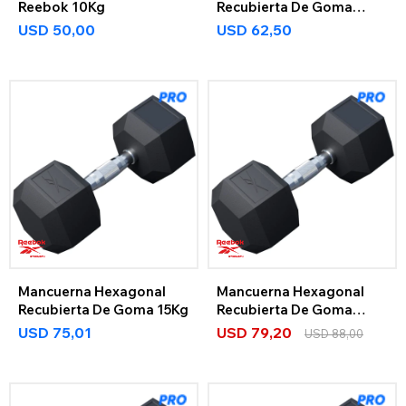
Reebok 10Kg
Recubierta De Goma
12,5Kg
USD
50,00
USD
62,50
Mancuerna Hexagonal
Mancuerna Hexagonal
Recubierta De Goma 15Kg
Recubierta De Goma
17,5Kg
USD
75,01
USD
79,20
USD
88,00