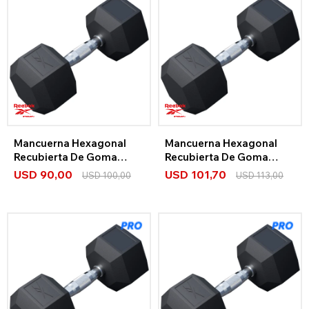
Mancuerna Hexagonal
Mancuerna Hexagonal
Recubierta De Goma
Recubierta De Goma
20Kg
22,5Kg
USD
90,00
USD
101,70
USD
100,00
USD
113,00