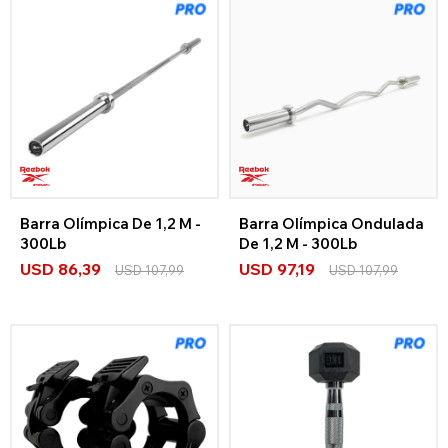
Barra Olímpica De 1,2 M -
Barra Olímpica Ondulada
300Lb
De 1,2 M - 300Lb
USD
86,39
USD
97,19
USD
107,99
USD
107,99