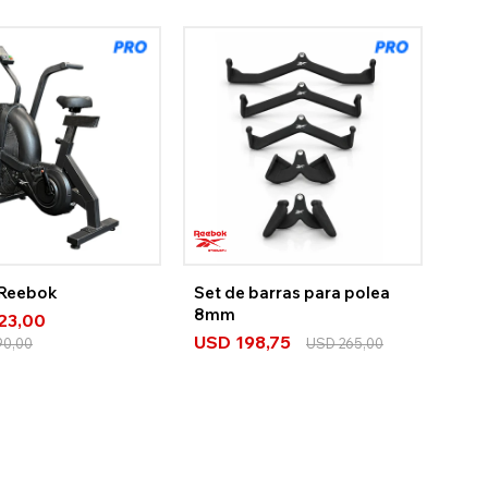
 Reebok
Set de barras para polea
8mm
323,00
USD
198,75
90,00
USD
265,00