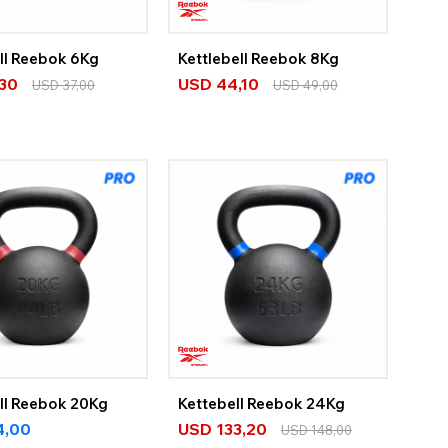
ll Reebok 6Kg
Kettlebell Reebok 8Kg
,30
USD
44,10
USD
37,00
USD
49,00
ell Reebok 20Kg
Kettebell Reebok 24Kg
4,00
USD
133,20
USD
148,00