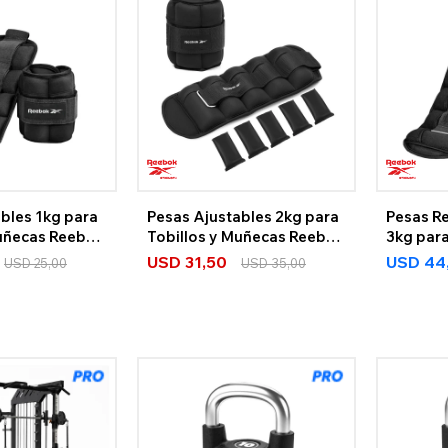
bles 1kg para
Pesas Ajustables 2kg para
Pesas R
Muñecas Reebok
Tobillos y Muñecas Reebok
3kg para
Strength
Muñeca
USD
31,50
USD
44
USD
25,00
USD
35,00