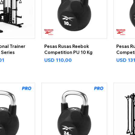
onal Trainer
Pesas Rusas Reebok
Pesas R
 Series
Competition PU 10 Kg
Competi
01
USD
110,00
USD
13