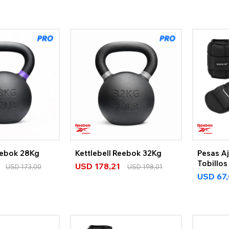
eebok 28Kg
Kettlebell Reebok 32Kg
Pesas Aj
Tobillo
USD
178,21
USD
173,00
USD
198,01
Strengt
USD
67