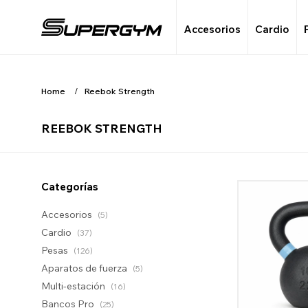
Accesorios
Cardio
Home
Reebok Strength
REEBOK STRENGTH
Categorías
Accesorios
(5)
Cardio
(37)
Pesas
(126)
Aparatos de fuerza
(5)
Multi-estación
(16)
Bancos Pro
(25)