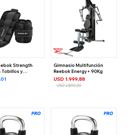
eebok Strength
Gimnasio Multifunción
 Tobillos y
Reebok Energy+ 90Kg
s
,01
USD
1.999,88
USD
2.890,00