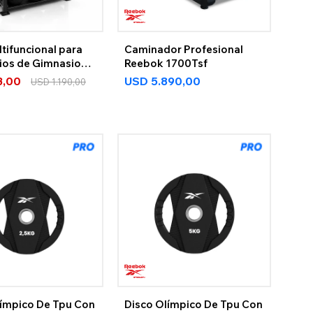
tifuncional para
Caminador Profesional
ios de Gimnasio
Reebok 1700Tsf
3,00
USD
5.890,00
USD
1.190,00
límpico De Tpu Con
Disco Olímpico De Tpu Con