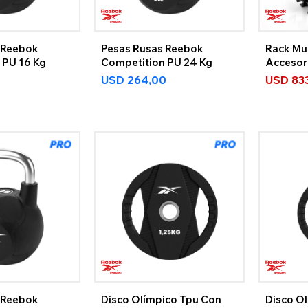
 Reebok
Pesas Rusas Reebok
Rack Mul
 PU 16 Kg
Competition PU 24 Kg
Accesor
Reebok
USD
264,00
USD
83
 Reebok
Disco Olímpico Tpu Con
Disco O