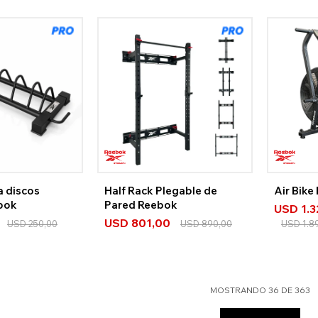
a discos
Half Rack Plegable de
Air Bike
bok
Pared Reebok
USD
1.
USD
801,00
USD
250,00
USD
890,00
USD
1.8
MOSTRANDO
36
DE
363