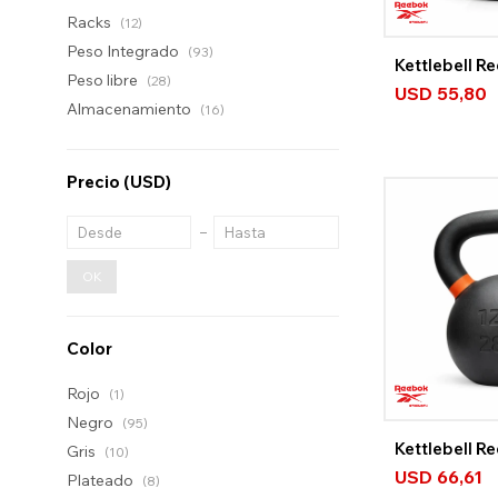
Racks
(12)
Peso Integrado
(93)
Kettlebell R
Peso libre
(28)
USD
55,80
Almacenamiento
(16)
Precio
(USD)
OK
Color
Rojo
(1)
Negro
(95)
Kettlebell R
Gris
(10)
USD
66,61
Plateado
(8)