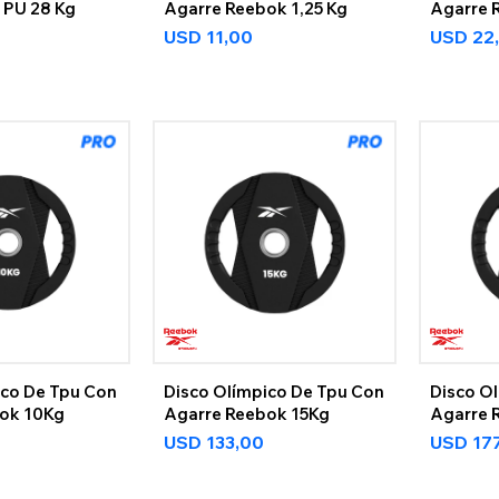
 PU 28 Kg
Agarre Reebok 1,25 Kg
Agarre 
0
USD
11,00
USD
22
ico De Tpu Con
Disco Olímpico De Tpu Con
Disco O
ok 10Kg
Agarre Reebok 15Kg
Agarre 
USD
133,00
USD
17