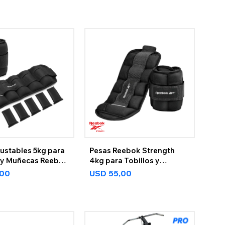
ustables 5kg para
Pesas Reebok Strength
s y Muñecas Reebok
4kg para Tobillos y
h
Muñecas
,00
USD
55,00