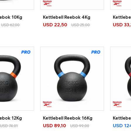
eebok 10Kg
Kettlebell Reebok 4Kg
Kettlebe
USD
22,50
USD
33
USD
62,00
USD
25,00
eebok 12Kg
Kettlebell Reebok 16Kg
Kettleb
USD
89,10
USD
12
USD
74,01
USD
99,00