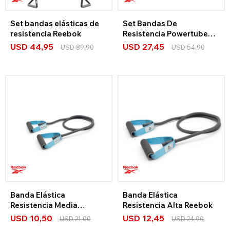
Set bandas elásticas de
Set Bandas De
resistencia Reebok
Resistencia Powertube
Reebok 3 Niveles
USD
44,95
USD
27,45
USD
89,90
USD
54,90
Banda Elástica
Banda Elástica
Resistencia Media
Resistencia Alta Reebok
Reebok
USD
10,50
USD
12,45
USD
21,00
USD
24,90