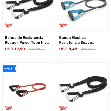
Banda de Resistencia
Banda Elástica
Reebok PowerTube Nivel
Resistencia Suave
3
Reebok
USD
19,50
USD
8,45
USD
39,00
USD
16,90