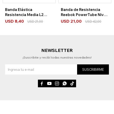
Banda Elástica
Banda de Resistencia
Resistencia Media L2
Reebok PowerTube Nivel
Reebok
4
USD
8,40
USD
21,00
USD
21,00
USD
42,00
NEWSLETTER
¡Suscribite y recibí todas nuestras novedades!
SUSCRIBIRME




