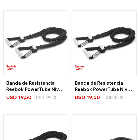
Banda de Resistencia
Banda de Resistencia
Reebok PowerTube Nivel
Reebok PowerTube Nivel
1
2
USD
19,50
USD
19,50
USD
39,00
USD
39,00