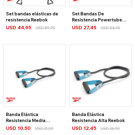
Set bandas elásticas de
Set Bandas De
resistencia Reebok
Resistencia Powertube
Reebok 3 Niveles
USD
44,95
USD
27,45
USD
89,90
USD
54,90
Banda Elástica
Banda Elástica
Resistencia Media
Resistencia Alta Reebok
Reebok
USD
10,50
USD
12,45
USD
21,00
USD
24,90