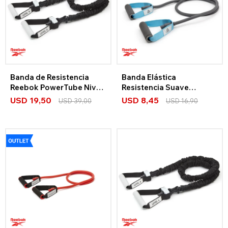
Banda de Resistencia
Banda Elástica
Reebok PowerTube Nivel
Resistencia Suave
3
Reebok
USD
19,50
USD
8,45
USD
39,00
USD
16,90