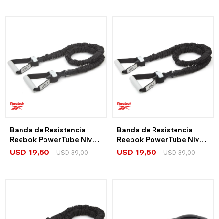
Banda de Resistencia
Banda de Resistencia
Reebok PowerTube Nivel
Reebok PowerTube Nivel
1
2
USD
19,50
USD
19,50
USD
39,00
USD
39,00