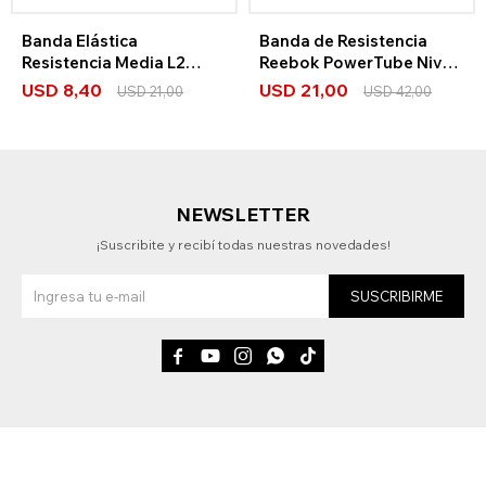
Banda Elástica
Banda de Resistencia
Resistencia Media L2
Reebok PowerTube Nivel
Reebok
4
USD
8,40
USD
21,00
USD
21,00
USD
42,00
NEWSLETTER
¡Suscribite y recibí todas nuestras novedades!
SUSCRIBIRME




