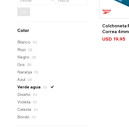
OK
Colchoneta 
Color
Correa 4mm
USD
19,95
Blanco
(1)
Rojo
(2)
Negro
(3)
Gris
(5)
Naranja
(1)
Azul
(3)
Verde agua
(1)
Diseño
(1)
Violeta
(1)
Celeste
(1)
Bordó
(1)