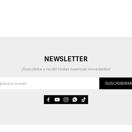
NEWSLETTER
¡Suscribite y recibí todas nuestras novedades!
SUSCRIBIRM




