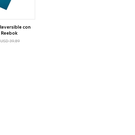
Reversible con
 Reebok
USD
39,89