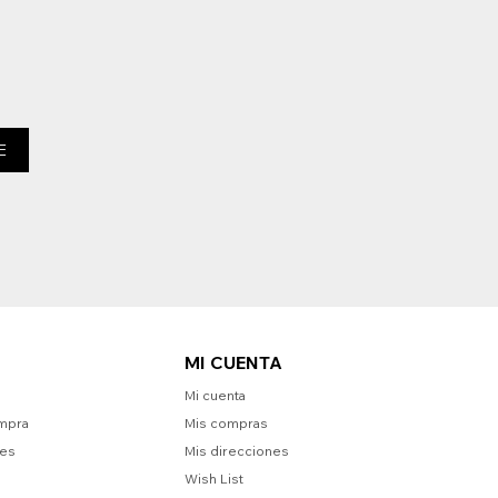
E
MI CUENTA
Mi cuenta
mpra
Mis compras
nes
Mis direcciones
Wish List