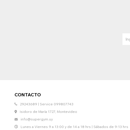
CONTACTO
29243689 | Service 099807743
Isidoro de María 1727, Montevideo
info@supergym.uy
Lunes a Viernes 9 a 13:00 y de 14 a 18 hrs | Sábados de 9-13 hrs