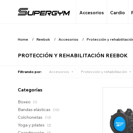
Accesorios
Cardio
Home
Reebok
Accesorios
Protección y rehabilitació
PROTECCIÓN Y REHABILITACIÓN REEBOK
Filtrando por:
Accesorios
Protección y rehabilitación
Categorías
Boxeo
(1)
Bandas elásticas
(10)
Colchonetas
(13)
Yoga y pilates
(2)
Coordinación
(2)