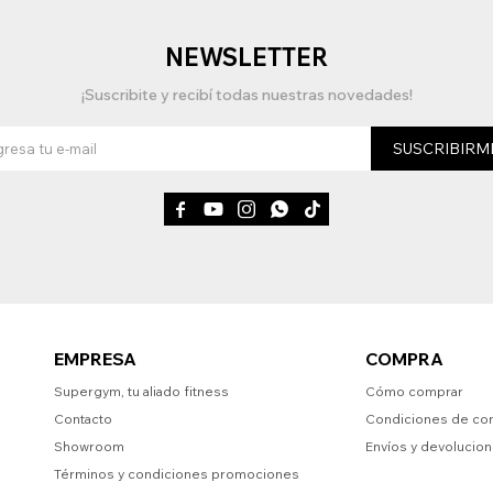
NEWSLETTER
¡Suscribite y recibí todas nuestras novedades!
SUSCRIBIRM





EMPRESA
COMPRA
Supergym, tu aliado fitness
Cómo comprar
Contacto
Condiciones de co
Showroom
Envíos y devolucio
Términos y condiciones promociones