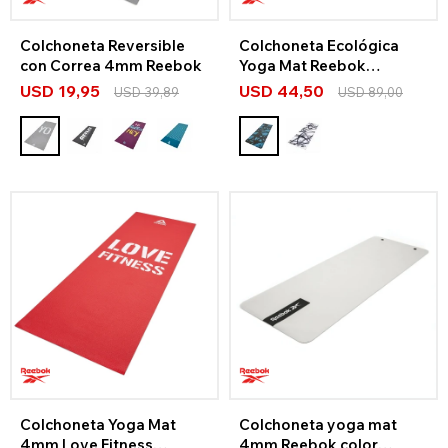
Colchoneta Reversible
Colchoneta Ecológica
con Correa 4mm Reebok
Yoga Mat Reebok
Camuflada
USD
19,95
USD
44,50
USD
39,89
USD
89,00
Colchoneta Yoga Mat
Colchoneta yoga mat
4mm Love Fitness
4mm Reebok color