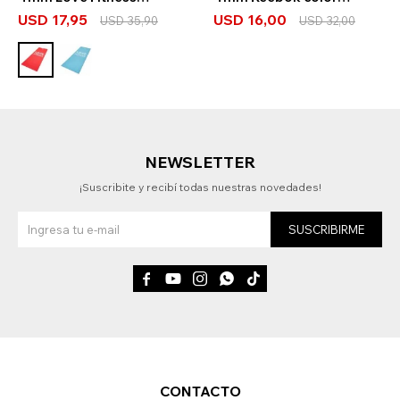
Reebok
blanco
USD
17,95
USD
16,00
USD
35,90
USD
32,00
NEWSLETTER
¡Suscribite y recibí todas nuestras novedades!
SUSCRIBIRME





CONTACTO