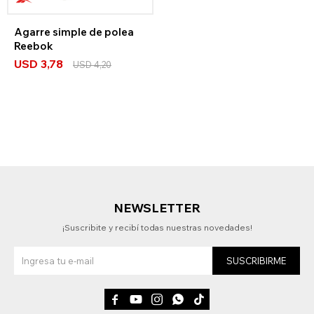
Agarre simple de polea
Reebok
USD
3,78
USD
4,20
NEWSLETTER
¡Suscribite y recibí todas nuestras novedades!
SUSCRIBIRME




