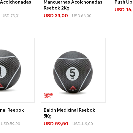
 Acolchonadas
Mancuernas Acolchonadas
Push Up
Reebok 2Kg
USD
16
USD
33,00
USD
75,01
USD
66,00
inal Reebok
Balón Medicinal Reebok
5Kg
USD
59,50
USD
59,90
USD
119,00