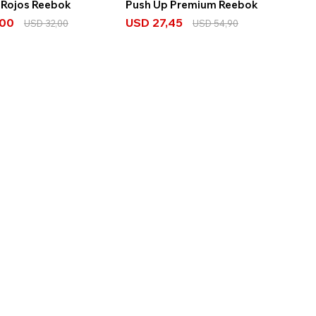
 Rojos Reebok
Push Up Premium Reebok
,00
USD
27,45
USD
32,00
USD
54,90