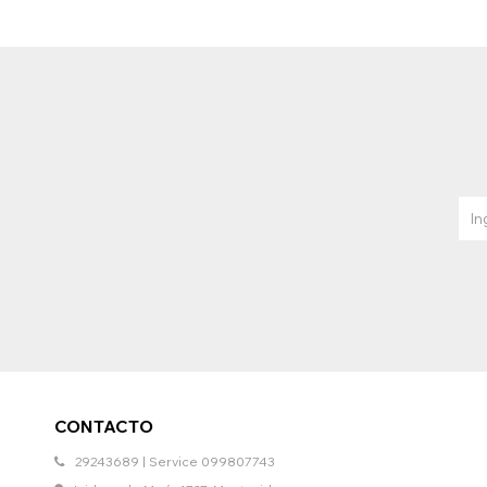
CONTACTO
29243689 | Service 099807743