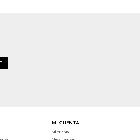
E
MI CUENTA
Mi cuenta
mpra
Mis compras