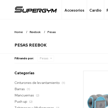
Accesorios
Cardio
Home
Reebok
Pesas
PESAS REEBOK
Filtrando por:
Pesas
Categorías
Cinturones de levantamiento
(1)
Barras
(1)
Mancuernas
(2)
Push up
(2)
Tobipesas y Muñequeras
(2)