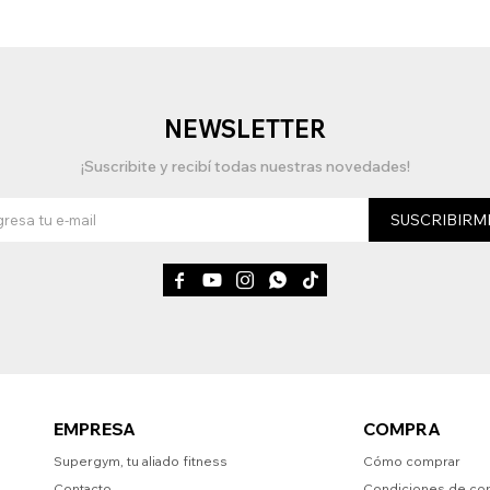
NEWSLETTER
¡Suscribite y recibí todas nuestras novedades!
SUSCRIBIRM





EMPRESA
COMPRA
Supergym, tu aliado fitness
Cómo comprar
Contacto
Condiciones de co