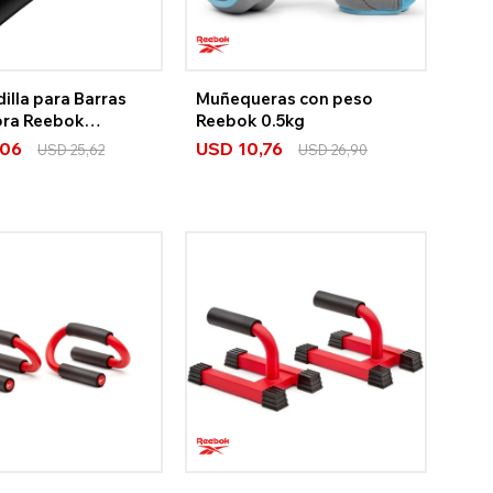
lla para Barras
Muñequeras con peso
ora Reebok
Reebok 0.5kg
h
,06
USD
10,76
USD
25,62
USD
26,90