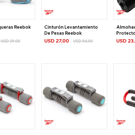
queras Reebok
Cinturón Levantamiento
Almohadi
De Pesas Reebok
Protect
Strengt
USD
27,00
USD
23
USD
39,00
USD
54,00