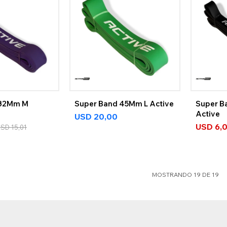
 32Mm M
Super Band 45Mm L Active
Super B
Active
USD
20,00
USD
6,
USD
15,01
MOSTRANDO
19
DE
19