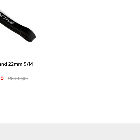
and 22mm S/M
00
USD
10,00