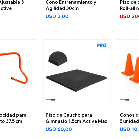
justable 3
Cono Entrenamiento y
Piso de
ctive
Agilidad 30cm
Roll-all
USD
2,00
USD
20
locidad para
Piso de Caucho para
Conos d
to 37.5 cm
Gimnasio 1.5cm Active Max
5 unida
USD
60,00
USD
10