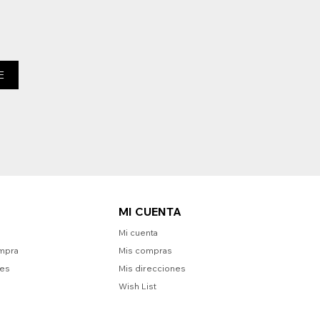
E
MI CUENTA
Mi cuenta
mpra
Mis compras
nes
Mis direcciones
Wish List