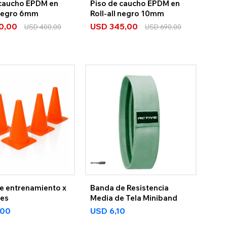
 caucho EPDM en
Piso de caucho EPDM en
 negro 6mm
Roll-all negro 10mm
0,00
USD
345,00
USD
400,00
USD
690,00
e entrenamiento x
Banda de Resistencia
des
Media de Tela Miniband
,00
USD
6,10