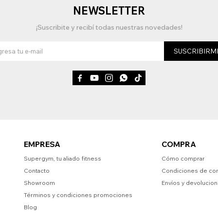
NEWSLETTER
¡Suscribite y recibí todas nuestras novedades!
SUSCRIBIRM





EMPRESA
COMPRA
Supergym, tu aliado fitness
Cómo comprar
Contacto
Condiciones de co
Showroom
Envíos y devolucio
Términos y condiciones promociones
Blog