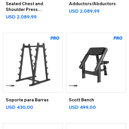
Seated Chest and
Adductors/Abductors
Shoulder Press
USD
2.089,99
ActiveMax
USD
2.089,99
Soporte para Barras
Scott Bench
USD
430,00
USD
499,00