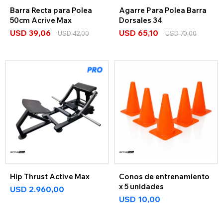
Barra Recta para Polea
Agarre Para Polea Barra
50cm Acrive Max
Dorsales 34
USD
39,06
USD
65,10
USD
42,00
USD
70,00
Hip Thrust Active Max
Conos de entrenamiento
x 5 unidades
USD
2.960,00
USD
10,00