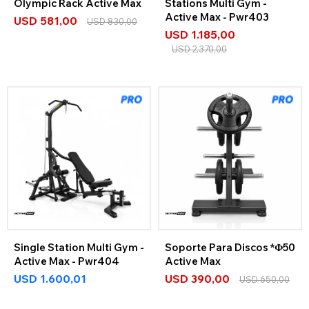
Olympic Rack Active Max
Stations Multi Gym -
Active Max - Pwr403
USD
581,00
USD
830,00
USD
1.185,00
USD
2.370,00
Single Station Multi Gym -
Soporte Para Discos *Φ50
Active Max - Pwr404
Active Max
USD
1.600,01
USD
390,00
USD
650,00