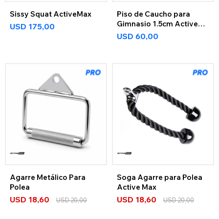
Sissy Squat ActiveMax
Piso de Caucho para
Gimnasio 1.5cm Active
USD
175,00
Max
USD
60,00
Agarre Metálico Para
Soga Agarre para Polea
Polea
Active Max
USD
18,60
USD
18,60
USD
20,00
USD
20,00