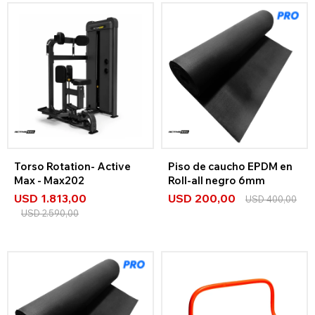
Torso Rotation- Active
Piso de caucho EPDM en
Max - Max202
Roll-all negro 6mm
USD
1.813,00
USD
200,00
USD
400,00
USD
2.590,00