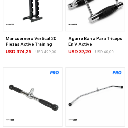
Mancuernero Vertical 20
Agarre Barra Para Tríceps
Piezas Active Training
En V Active
USD
374,25
USD
37,20
USD
499,00
USD
40,00