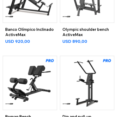
Banco Olímpico Inclinado
Olympic shoulder bench
ActiveMax
ActiveMax
USD
920,00
USD
890,00
Roman Bench
Dip and pull-up