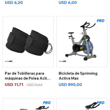
USD
6,20
USD
6,00
Par de Tobilleras para
Bicicleta de Sprinning
máquinas de Polea Active
Active Max
Max
USD
11,71
USD
890,00
USD
14,64