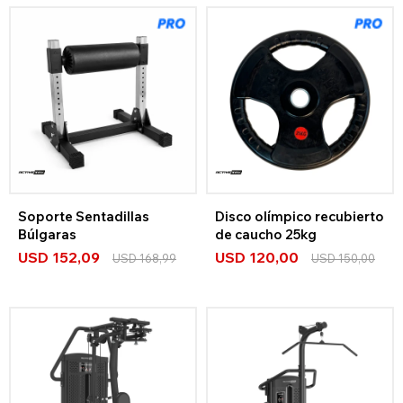
Soporte Sentadillas
Disco olímpico recubierto
Búlgaras
de caucho 25kg
USD
152,09
USD
120,00
USD
168,99
USD
150,00