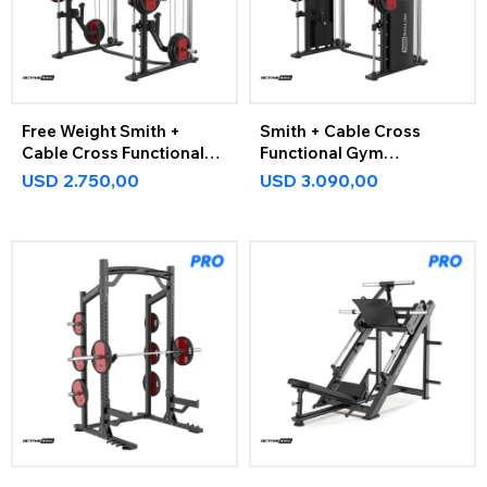
Free Weight Smith +
Smith + Cable Cross
Cable Cross Functional
Functional Gym
Gym ActiveMax
ActiveMax
USD
2.750,00
USD
3.090,00