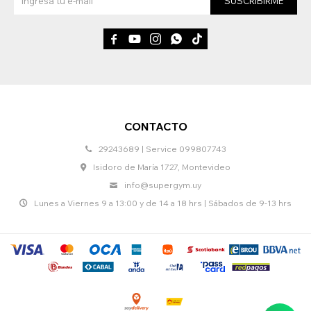
SUSCRIBIRME





CONTACTO
29243689 | Service 099807743
Isidoro de María 1727, Montevideo
info@supergym.uy
Lunes a Viernes 9 a 13:00 y de 14 a 18 hrs | Sábados de 9-13 hrs