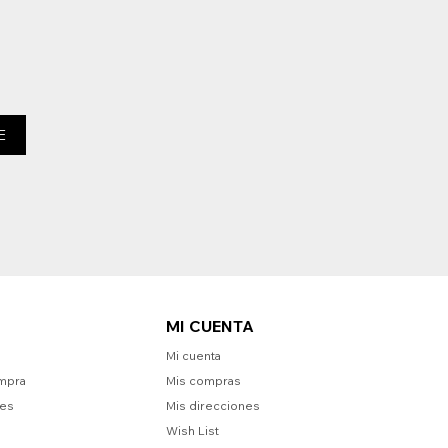
E
MI CUENTA
Mi cuenta
mpra
Mis compras
nes
Mis direcciones
Wish List