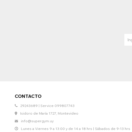
CONTACTO
29243689 | Service 099807743
Isidoro de María 1727, Montevideo
info@supergym.uy
Lunes a Viernes 9 a 13:00 y de 14 a 18 hrs | Sábados de 9-13 hrs