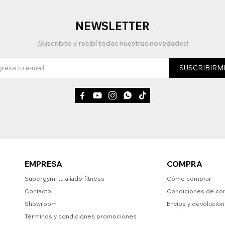
NEWSLETTER
¡Suscribite y recibí todas nuestras novedades!
SUSCRIBIRM





EMPRESA
COMPRA
Supergym, tu aliado fitness
Cómo comprar
Contacto
Condiciones de co
Showroom
Envíos y devolucio
Términos y condiciones promociones