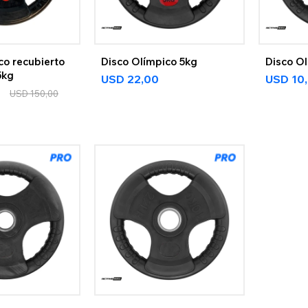
co recubierto
Disco Olímpico 5kg
Disco Ol
5kg
USD
22,00
USD
10
USD
150,00