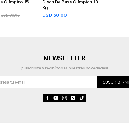
e Olímpico 15
Disco De Pase Olímpico 10
Kg
USD
60,00
USD
90,00
NEWSLETTER
¡Suscribite y recibí todas nuestras novedades!
SUSCRIBIRM




