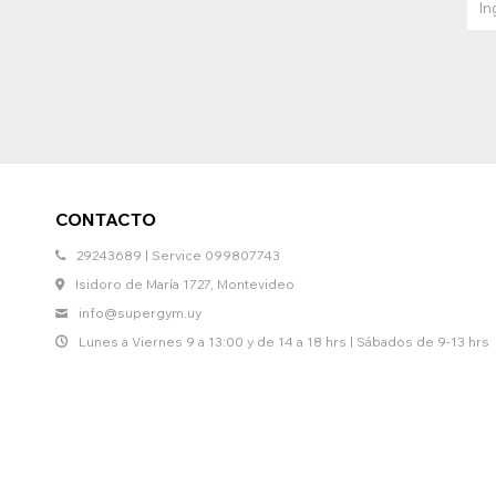
CONTACTO
29243689 | Service 099807743
Isidoro de María 1727, Montevideo
info@supergym.uy
Lunes a Viernes 9 a 13:00 y de 14 a 18 hrs | Sábados de 9-13 hrs
© Copyright 2026 / Supergym