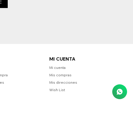
E
MI CUENTA
Mi cuenta
mpra
Mis compras
nes
Mis direcciones
Wish List