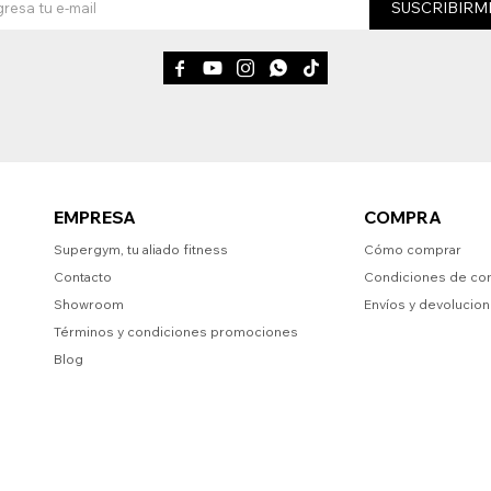
SUSCRIBIRM





EMPRESA
COMPRA
Supergym, tu aliado fitness
Cómo comprar
Contacto
Condiciones de co
Showroom
Envíos y devolucio
Términos y condiciones promociones
Blog