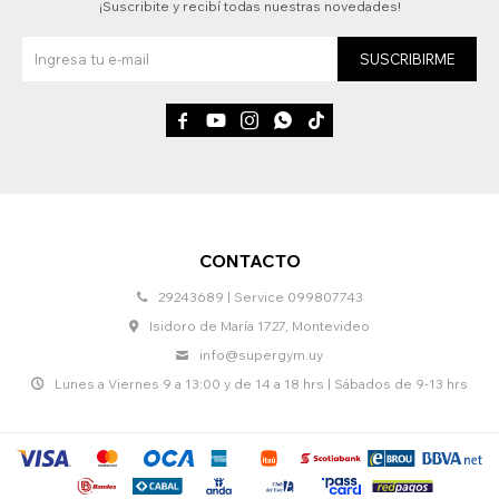
¡Suscribite y recibí todas nuestras novedades!
SUSCRIBIRME





CONTACTO
29243689 | Service 099807743
Isidoro de María 1727, Montevideo
info@supergym.uy
Lunes a Viernes 9 a 13:00 y de 14 a 18 hrs | Sábados de 9-13 hrs