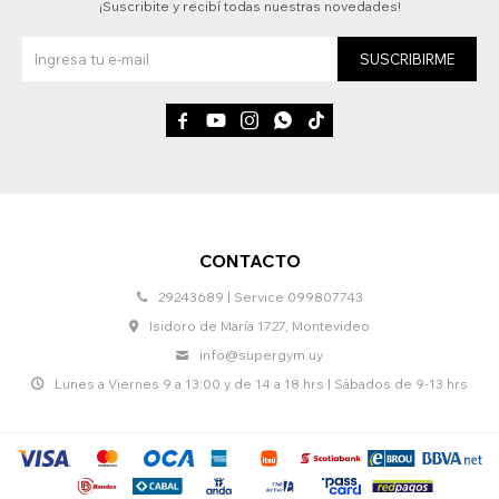
¡Suscribite y recibí todas nuestras novedades!
SUSCRIBIRME





CONTACTO
29243689 | Service 099807743
Isidoro de María 1727, Montevideo
info@supergym.uy
Lunes a Viernes 9 a 13:00 y de 14 a 18 hrs | Sábados de 9-13 hrs