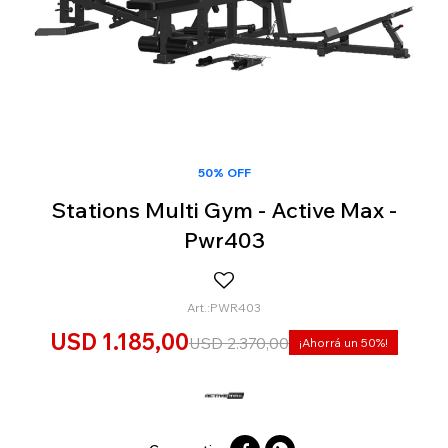
50% OFF
Stations Multi Gym - Active Max -
Pwr403
PWR403
USD
1.185,00
USD
2.370,00
50