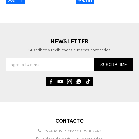
25% OFF
25% OFF
NEWSLETTER
¡Suscribite y recibí todas nuestras novedades!
SUSCRIBIRME





CONTACTO
29243689 | Service 099807743
Isidoro de María 1727, Montevideo