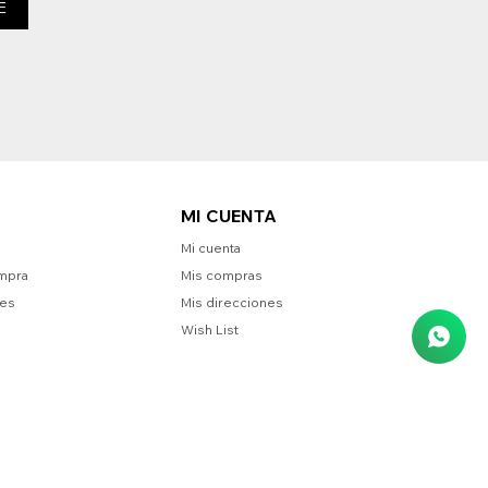
E
MI CUENTA
Mi cuenta
mpra
Mis compras
nes
Mis direcciones
Wish List