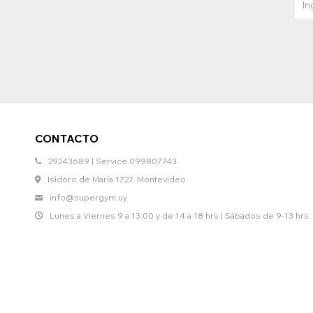
CONTACTO
29243689 | Service 099807743
Isidoro de María 1727, Montevideo
info@supergym.uy
Lunes a Viernes 9 a 13:00 y de 14 a 18 hrs | Sábados de 9-13 hrs
© Copyright 2026 / Supergym