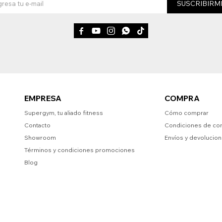
SUSCRIBIRM





EMPRESA
COMPRA
Supergym, tu aliado fitness
Cómo comprar
Contacto
Condiciones de co
Showroom
Envíos y devolucio
Términos y condiciones promociones
Blog