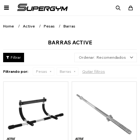

Home
Active
Pesas
Barras
BARRAS ACTIVE
Recomendados
Filtrando por:
Pesas
Barras
Quitar filtros