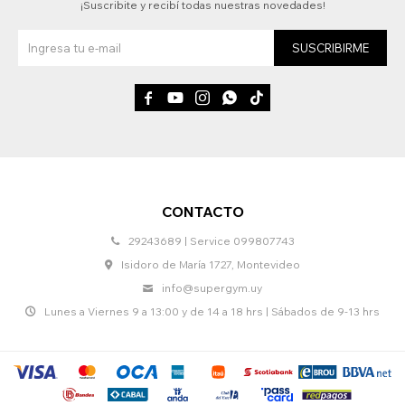
¡Suscribite y recibí todas nuestras novedades!
SUSCRIBIRME





CONTACTO
29243689 | Service 099807743
Isidoro de María 1727, Montevideo
info@supergym.uy
Lunes a Viernes 9 a 13:00 y de 14 a 18 hrs | Sábados de 9-13 hrs