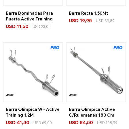
Barra Dominadas Para
Barra Recta 1.50Mt
Puerta Active Training
USD
19,95
USD
39,89
USD
11,50
USD
23,00
Barra Olímpica W - Active
Barra Olímpica Active
Training 1,2M
C/Rulemanes 180 Cm
USD
41,40
USD
84,50
USD
69,00
USD
168,99