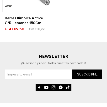
Barra Olímpica Active
C/Rulemanes 150Cm
USD
69,50
USD
138,99
NEWSLETTER
¡Suscribite y recibí todas nuestras novedades!
SUSCRIBIRME




