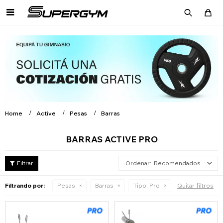

Home
Active
Pesas
Barras
BARRAS ACTIVE PRO
Recomendados
Filtrando por:
Pesas
Barras
Tipo:
Pro
Quitar filtros