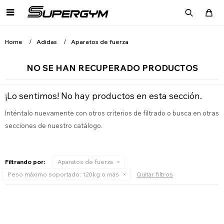

Home
Adidas
Aparatos de fuerza
NO SE HAN RECUPERADO PRODUCTOS
¡Lo sentimos! No hay productos en esta sección.
Inténtalo nuevamente con otros criterios de filtrado o busca en otras
secciones de nuestro catálogo.
Filtrando por:
Aparatos de fuerza
Peso máximo soportado:
120kg o más
Quitar filtros