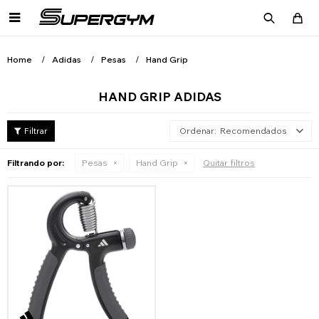

Home
Adidas
Pesas
Hand Grip
HAND GRIP ADIDAS
Recomendados
Filtrando por:
Pesas
Hand Grip
Quitar filtros