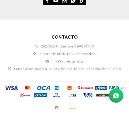





CONTACTO
29243689 | Service 099807743
Isidoro de María 1727, Montevideo
info@supergym.uy
Lunes a Viernes 9 a 13:00 y de 14 a 18 hrs | Sábados de 9-13 hrs
© Copyright 2026 / Supergym