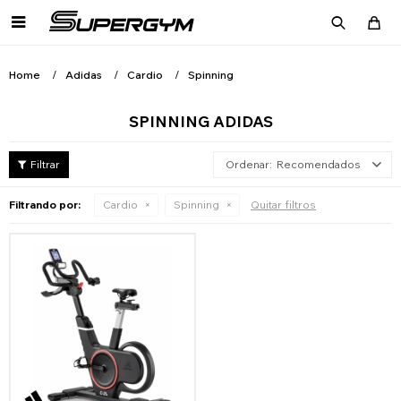

Home
Adidas
Cardio
Spinning
SPINNING ADIDAS
Recomendados
Filtrando por:
Cardio
Spinning
Quitar filtros