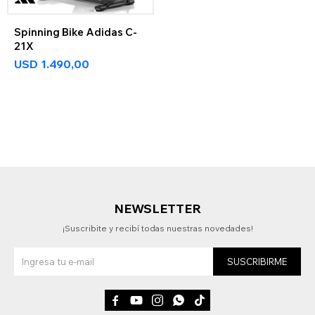
Spinning Bike Adidas C-
21X
USD
1.490,00
NEWSLETTER
¡Suscribite y recibí todas nuestras novedades!
SUSCRIBIRME




