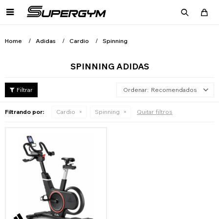

Home
Adidas
Cardio
Spinning
SPINNING ADIDAS
Recomendados
Filtrando por:
Cardio
Spinning
Quitar filtros