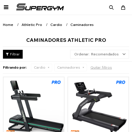

Home
Athletic Pro
Cardio
Caminadores
CAMINADORES ATHLETIC PRO
Recomendados
Filtrando por:
Cardio
Caminadores
Quitar filtros