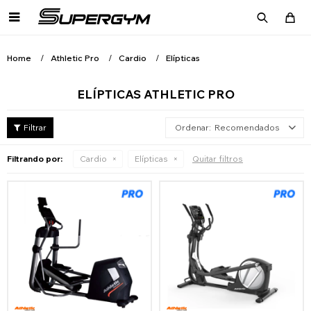

Home
Athletic Pro
Cardio
Elípticas
ELÍPTICAS ATHLETIC PRO
Recomendados
Filtrando por:
Cardio
Elípticas
Quitar filtros