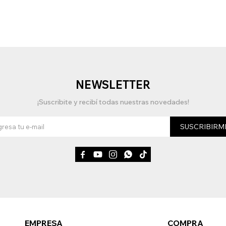
NEWSLETTER
¡Suscribite y recibí todas nuestras novedades!
SUSCRIBIRM





EMPRESA
COMPRA