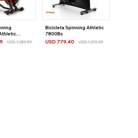
inning
Bicicleta Spinning Athletic
Athletic
7800Bs
99
USD
779,40
USD
1.289,99
USD
1.299,00