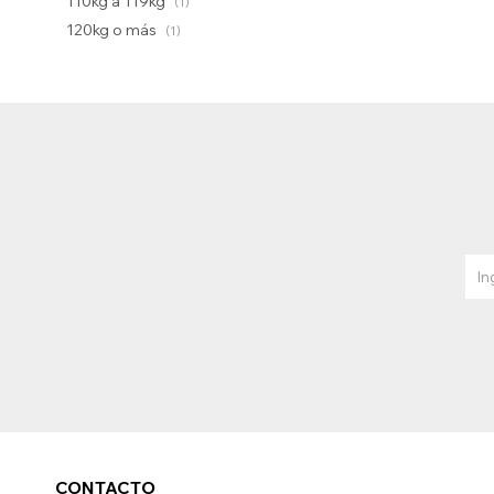
110kg a 119kg
(1)
120kg o más
(1)
CONTACTO