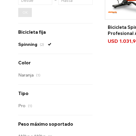
OK
Bicicleta Sp
Bicicleta fija
Profesional 
7000Bs
USD
1.031,
Spinning
(2)
Color
Naranja
(1)
Tipo
Pro
(1)
Peso máximo soportado