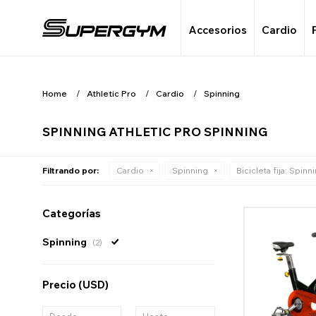
Accesorios
Cardio
Home
Athletic Pro
Cardio
Spinning
SPINNING ATHLETIC PRO SPINNING
Filtrando por:
Cardio
Spinning
Bicicleta fija:
Spinni
Categorías
Spinning
(2)
Precio
(USD)