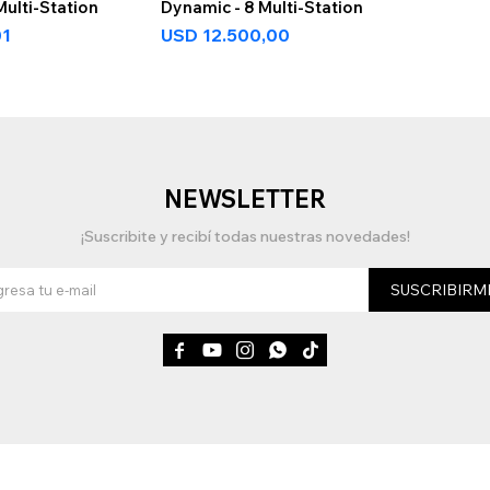
Multi-Station
Dynamic - 8 Multi-Station
01
USD
12.500,00
NEWSLETTER
¡Suscribite y recibí todas nuestras novedades!
SUSCRIBIRM




