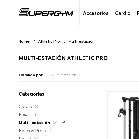
Accesorios
Cardio
Home
Athletic Pro
Multi-estación
MULTI-ESTACIÓN ATHLETIC PRO
Filtrando por:
Multi-estación
Categorías
Cardio
(9)
Pesas
(1)
Multi-estación
(6)
Bancos Pro
(22)
Racks
(5)